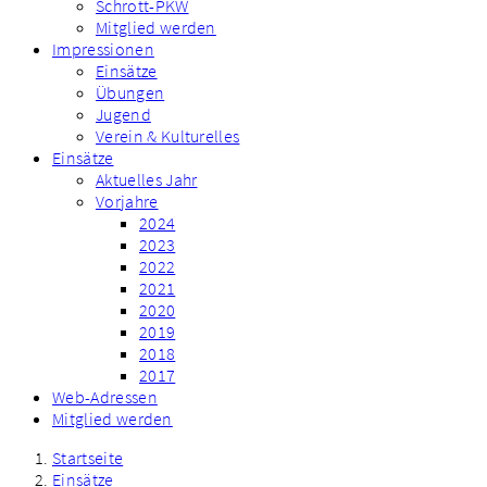
Schrott-PKW
Mitglied werden
Impressionen
Einsätze
Übungen
Jugend
Verein & Kulturelles
Einsätze
Aktuelles Jahr
Vorjahre
2024
2023
2022
2021
2020
2019
2018
2017
Web-Adressen
Mitglied werden
Startseite
Einsätze