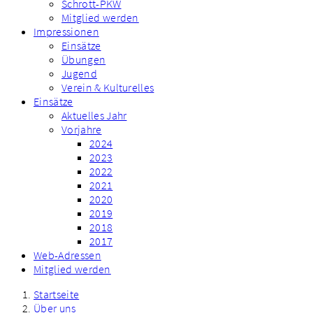
Schrott-PKW
Mitglied werden
Impressionen
Einsätze
Übungen
Jugend
Verein & Kulturelles
Einsätze
Aktuelles Jahr
Vorjahre
2024
2023
2022
2021
2020
2019
2018
2017
Web-Adressen
Mitglied werden
Startseite
Über uns