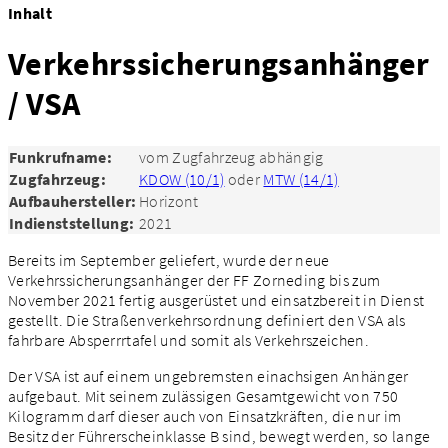
Inhalt
Verkehrssicherungsanhänger
/ VSA
Funkrufname:
vom Zugfahrzeug abhängig
Zugfahrzeug:
KDOW (10/1)
oder
MTW (14/1)
Aufbauhersteller:
Horizont
Indienststellung:
2021
Bereits im September geliefert, wurde der neue
Verkehrssicherungsanhänger der FF Zorneding bis zum
November 2021 fertig ausgerüstet und einsatzbereit in Dienst
gestellt. Die Straßenverkehrsordnung definiert den VSA als
fahrbare Absperrrtafel und somit als Verkehrszeichen.
Der VSA ist auf einem ungebremsten einachsigen Anhänger
aufgebaut. Mit seinem zulässigen Gesamtgewicht von 750
Kilogramm darf dieser auch von Einsatzkräften, die nur im
Besitz der Führerscheinklasse B sind, bewegt werden, so lange