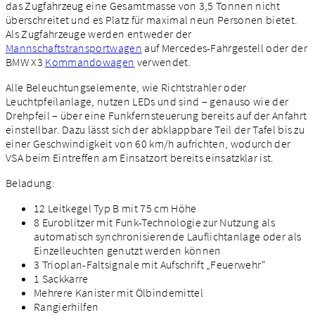
das Zugfahrzeug eine Gesamtmasse von 3,5 Tonnen nicht
überschreitet und es Platz für maximal neun Personen bietet.
Als Zugfahrzeuge werden entweder der
Mannschaftstransportwagen
auf Mercedes-Fahrgestell oder der
BMW X3
Kommandowagen
verwendet.
Alle Beleuchtungselemente, wie Richtstrahler oder
Leuchtpfeilanlage, nutzen LEDs und sind – genauso wie der
Drehpfeil – über eine Funkfernsteuerung bereits auf der Anfahrt
einstellbar. Dazu lässt sich der abklappbare Teil der Tafel bis zu
einer Geschwindigkeit von 60 km/h aufrichten, wodurch der
VSA beim Eintreffen am Einsatzort bereits einsatzklar ist.
Beladung:
12 Leitkegel Typ B mit 75 cm Höhe
8 Euroblitzer mit Funk-Technologie zur Nutzung als
automatisch synchronisierende Lauflichtanlage oder als
Einzelleuchten genutzt werden können
3 Trioplan-Faltsignale mit Aufschrift „Feuerwehr“
1 Sackkarre
Mehrere Kanister mit Ölbindemittel
Rangierhilfen